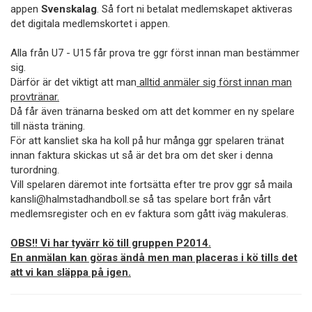
appen
Svenskalag
. Så fort ni betalat medlemskapet aktiveras
det digitala medlemskortet i appen.
Alla från U7 - U15 får prova tre ggr först innan man bestämmer
sig.
Därför är det viktigt att man
alltid anmäler sig först innan man
provtränar.
Då får även tränarna besked om att det kommer en ny spelare
till nästa träning.
För att kansliet ska ha koll på hur många ggr spelaren tränat
innan faktura skickas ut så är det bra om det sker i denna
turordning.
Vill spelaren däremot inte fortsätta efter tre prov ggr så maila
kansli@halmstadhandboll.se så tas spelare bort från vårt
medlemsregister och en ev faktura som gått iväg makuleras.
OBS!! Vi har tyvärr kö till gruppen P2014.
En anmälan kan göras ändå men man placeras i kö tills det
att vi kan släppa på igen.