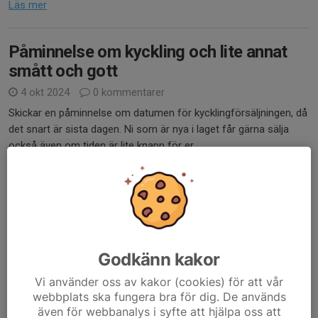
Läs mer
Påminnelse om kyckling och lite annat
smått och gott
4 okt 2024
0 kommentarer
Skickar en påminnelse om datumen för kycklingförsäljningen, då
det snart är sista dagen. Ni som är nya i laget får gärna sälja
också även om tiden är lite knapp för er.
Datum att hålla koll på:
Tors 24 oktober
- meddela...
Läs mer
Godkänn kakor
Kycklingförsäljning
Vi använder oss av kakor (cookies) för att vår
22 aug 2024
0 kommentarer
webbplats ska fungera bra för dig. De används
även för webbanalys i syfte att hjälpa oss att