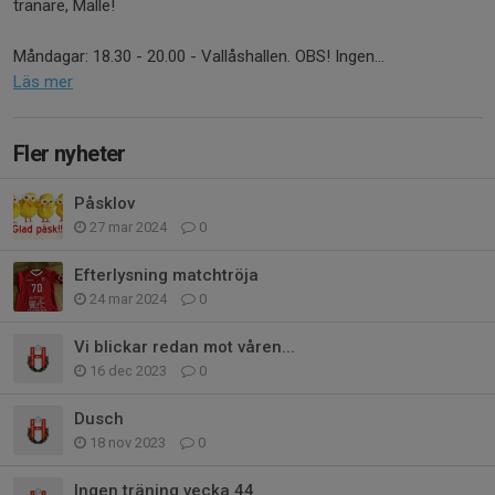
tränare, Malle!
Måndagar: 18.30 - 20.00 - Vallåshallen. OBS! Ingen...
Läs mer
Fler nyheter
Påsklov
27 mar 2024
0
Efterlysning matchtröja
24 mar 2024
0
Vi blickar redan mot våren...
16 dec 2023
0
Dusch
18 nov 2023
0
Ingen träning vecka 44