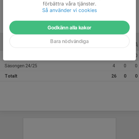
Ålder
11 år
förbättra våra tjänster.
Så använder vi cookies
Godkänn alla kakor
Bara nödvändiga
ALLA SERIER
ALLA ÅR
Säsongen 25/26
22
0
0
Säsongen 24/25
4
0
0
Totalt
26
0
0