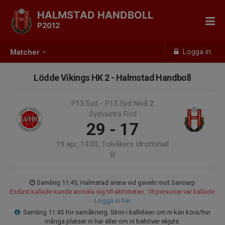
HALMSTAD HANDBOLL
P2012
Logga in
Matcher
Lödde Vikings HK 2 - Halmstad Handboll
P13 Syd - P13 Syd Nivå 2
Sydvästra Röd
29 - 17
19 apr, 14:00, Tolvåkers Idrottshall
B
Samling 11:45, Halmstad arena vid gaveln mot Sannarp
Endast kallade kunde anmäla sig till aktiviteten. 18 personer var kallade.
Logga in här
Samling 11:45 för samåkning. Skriv i kallelsen om ni kan köra/hur
många platser ni har eller om ni behöver skjuts.