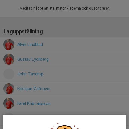
Medtag något att äta, matchkläderna och duschgrejer.
Laguppställning
Alvin Lindblad
Gustav Lyckberg
John Tandrup
Kristijan Zafirovic
Noel Kristiansson
Seyeddarin Minoei