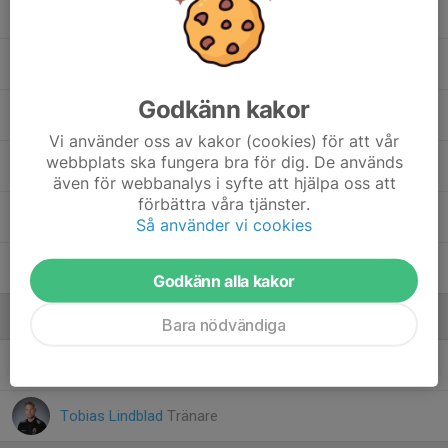
Theodor Jozwiak Kjellberg
Theodor Samuelsson
Godkänn kakor
Vegas Markusson
Vi använder oss av kakor (cookies) för att vår
webbplats ska fungera bra för dig. De används
Vegas Svanberg
även för webbanalys i syfte att hjälpa oss att
förbättra våra tjänster.
Viggo Jones
Så använder vi cookies
Vincent Edenlind
Godkänn alla kakor
Ledare
Bara nödvändiga
Peter Edenlind
Tränare
Tobias Lindblad
Tränare