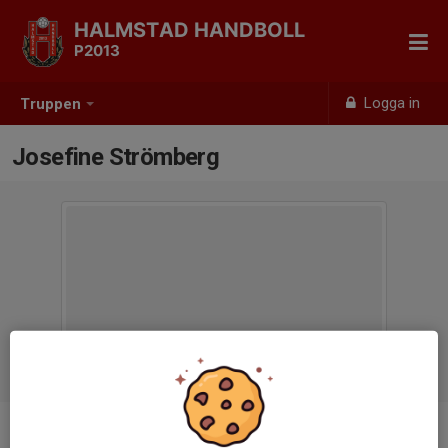
HALMSTAD HANDBOLL
P2013
Logga in
Truppen
Josefine Strömberg
Titel
Tränare