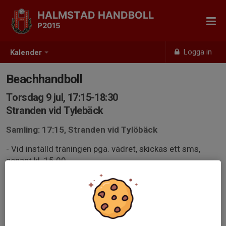
HALMSTAD HANDBOLL
P2015
Logga in
Kalender
Beachhandboll
Torsdag 9 jul, 17:15-18:30
Stranden vid Tylebäck
Samling: 17:15, Stranden vid Tylöbäck
- Vid inställd träningen pga. vädret, skickas ett sms,
senast kl. 15.00.