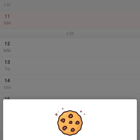
Lör
11
Sön
v.20
12
Mån
13
Tis
14
Ons
15
Tor
16
Fre
17