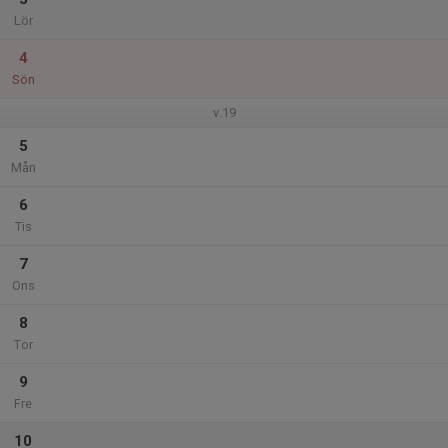
Lör
4
Sön
v.19
5
Mån
6
Tis
7
Ons
8
Tor
9
Fre
10