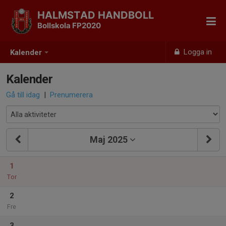
HALMSTAD HANDBOLL
Bollskola FP2020
Logga in
Kalender
Kalender
Gå till idag
|
Prenumerera
Maj 2025
1
Tor
2
Fre
3