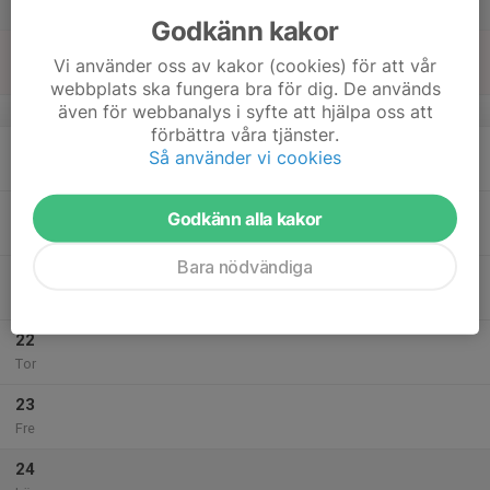
Lör
Godkänn kakor
18
Vi använder oss av kakor (cookies) för att vår
Sön
webbplats ska fungera bra för dig. De används
även för webbanalys i syfte att hjälpa oss att
v.21
förbättra våra tjänster.
19
Så använder vi cookies
Mån
20
Godkänn alla kakor
Tis
Bara nödvändiga
21
Ons
22
Tor
23
Fre
24