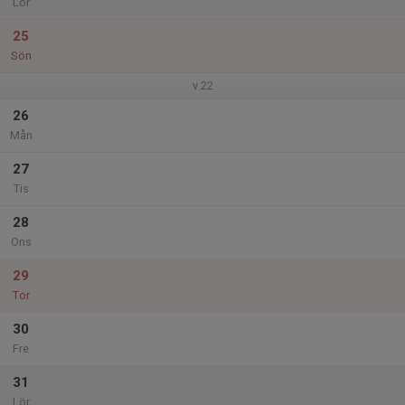
Lör
25
Sön
v.22
26
Mån
27
Tis
28
Ons
29
Tor
30
Fre
31
Lör