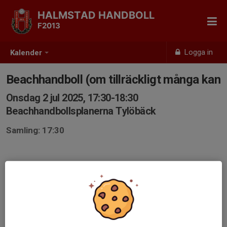
HALMSTAD HANDBOLL
F2013
Logga in
Kalender
Beachhandboll (om tillräckligt många kan
Onsdag 2 jul 2025, 17:30-18:30
Beachhandbollsplanerna Tylöbäck
Samling: 17:30