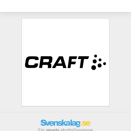
För
smarta
idrottsföreningar