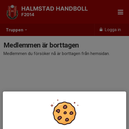
HALMSTAD HANDBOLL
F2014
Logga in
Truppen
Medlemmen är borttagen
Medlemmen du försöker nå är borttagen från hemsidan.