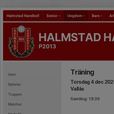
Halmstad Handboll
Senior
Ungdom
Barn
Ar
HALMSTAD H
P2013
Träning
Hem
Torsdag 4 dec 202
Nyheter
Vallås
Truppen
Samling: 18:30
Matcher