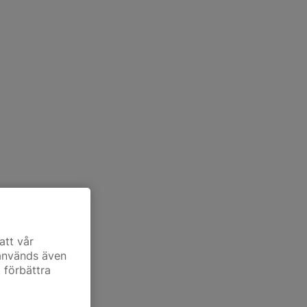
att vår
 används även
t förbättra