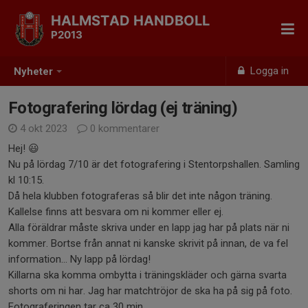
HALMSTAD HANDBOLL
P2013
Logga in
Nyheter
Fotografering lördag (ej träning)
4 okt 2023
0 kommentarer
Hej! 😃
Nu på lördag 7/10 är det fotografering i Stentorpshallen. Samling
kl 10:15.
Då hela klubben fotograferas så blir det inte någon träning.
Kallelse finns att besvara om ni kommer eller ej.
Alla föräldrar måste skriva under en lapp jag har på plats när ni
kommer. Bortse från annat ni kanske skrivit på innan, de va fel
information… Ny lapp på lördag!
Killarna ska komma ombytta i träningskläder och gärna svarta
shorts om ni har. Jag har matchtröjor de ska ha på sig på foto.
Fotograferingen tar ca 30 min.