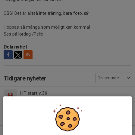
OBS! Det är alltså inte träning, bara foto. 📸
Hoppas så många som möjligt kan komma!
Ses på lördag /Pelle
Dela nyhet
Tidigare nyheter
HT start v.36
13 jul 2024
0
Träningstider 24/25
8 jun 2024
0
Avslut säsongen 2023-2024