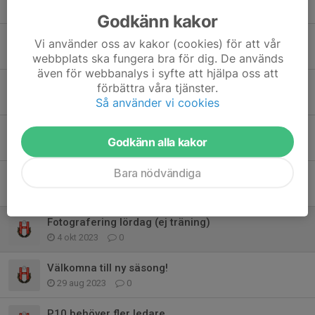
22 apr 2024
0
Godkänn kakor
Höstlov lördag 4/11
Vi använder oss av kakor (cookies) för att vår
28 okt 2023
0
webbplats ska fungera bra för dig. De används
även för webbanalys i syfte att hjälpa oss att
DROTT inspring 25/10
förbättra våra tjänster.
21 okt 2023
1
Så använder vi cookies
Match - Spelartrupp
Godkänn alla kakor
20 okt 2023
4
Bara nödvändiga
MATCH! 🏆
4 okt 2023
4
Fotografering lördag (ej träning)
4 okt 2023
0
Välkomna till ny säsong!
29 aug 2023
0
P10 behöver fler ledare