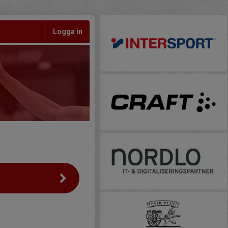
Logga in