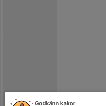
Godkänn kakor