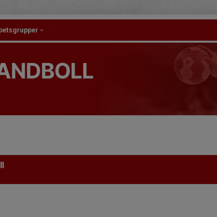
betsgrupper
ANDBOLL
ll