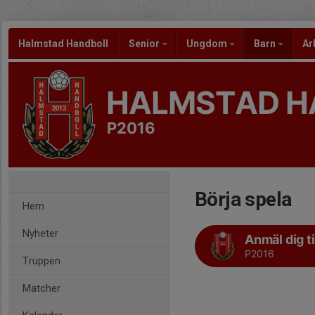
Halmstad Handboll
Senior
Ungdom
Barn
Ar
HALMSTAD H
P2016
Börja spela
Hem
Nyheter
Anmäl dig ti
P2016
Truppen
Matcher