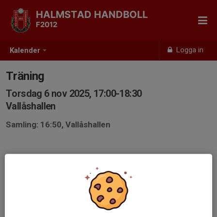
HALMSTAD HANDBOLL
F2012
Logga in
Kalender
Träning
Torsdag 6 nov 2025, 17:00-18:30
Vallåshallen
Samling: 16:50, Vallåshallen