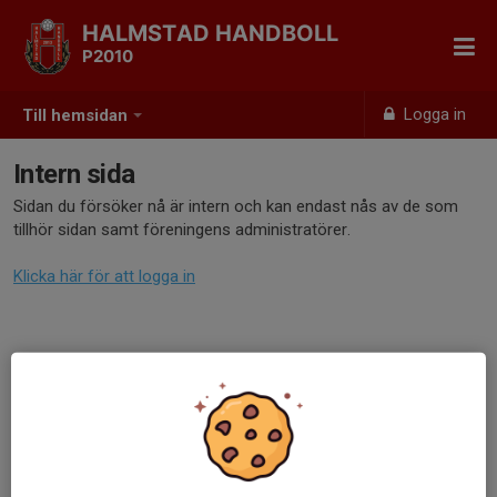
HALMSTAD HANDBOLL
P2010
Logga in
Till hemsidan
Intern sida
Sidan du försöker nå är intern och kan endast nås av de som
tillhör sidan samt föreningens administratörer.
Klicka här för att logga in