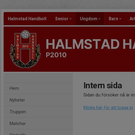
Halmstad Handboll
Senior
Ungdom
Barn
Ar
HALMSTAD H
P2010
Intern sida
Hem
Sidan du försöker nå är i
Nyheter
Klicka här för att logga in
Truppen
Matcher