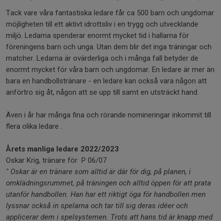
Tack vare våra fantastiska ledare får ca 500 barn och ungdomar
möjligheten till ett aktivt idrottsliv i en trygg och utvecklande
miljö. Ledarna spenderar enormt mycket tid i hallarna för
föreningens barn och unga. Utan dem blir det inga träningar och
matcher. Ledarna är ovärderliga och i många fall betyder de
enormt mycket för våra barn och ungdomar. En ledare är mer än
bara en handbollstränare - en ledare kan också vara någon att
anförtro sig åt, någon att se upp till samt en utsträckt hand.
Även i år har många fina och rörande nomineringar inkommit till
flera olika ledare .
Årets manliga ledare 2022/2023
Oskar Krig, tränare för P 06/07
" Oskar är en tränare som alltid är där för dig, på planen, i
omklädningsrummet, på träningen och alltid öppen för att prata
utanför handbollen. Han har ett riktigt öga för handbollen men
lyssnar också in spelarna och tar till sig deras idéer och
applicerar dem i spelsystemen. Trots att hans tid är knapp med