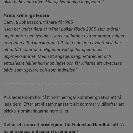
olika behov och utvecklar självständiga lagspelare."
Årets kvinnliga ledare
Camilla Johansson, tränare för P05
"Hon har under flera år tränat pojkar födda 2005. Hon stöttar,
uppmuntrar och lyssnar. Hon är killarnas extramamma, någon
som man alltid kan komma till. Alla spelare oavsett nivå har
alltid fått samma möjligheter vad gäller speltid och
uppmärksamhet.
Med sitt engagemang, erfarenhet och
entusiasm håller hon ihop laget och får killarna att utvecklas
både som spelare och som individer."
------------------------------------------------------
Alla ledare som har fått nomineringar kommer givetvis att få
läsa dem! Efter att vi sammanställt allt kommer vi därefter att
skicka nomineringarna hem till er.
Det är ett enormt
privilegium
för Halmstad Handboll att få
ha alla dessa eldsjälar i föreningen!