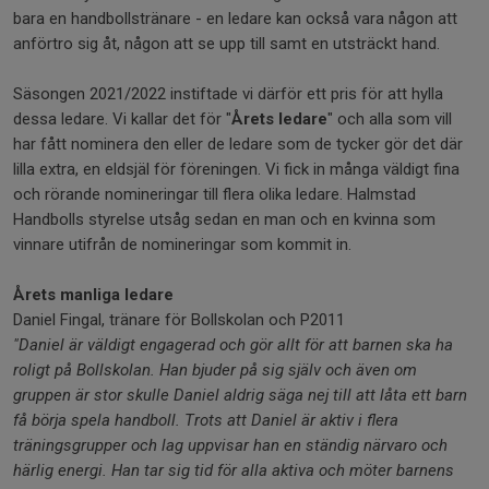
bara en handbollstränare - en ledare kan också vara någon att
anförtro sig åt, någon att se upp till samt en utsträckt hand.
Säsongen 2021/2022 instiftade vi därför ett pris för att hylla
dessa ledare. Vi kallar det för "
Årets ledare
" och alla som vill
har fått nominera den eller de ledare som de tycker gör det där
lilla extra, en eldsjäl för föreningen. Vi fick in många väldigt fina
och rörande nomineringar till flera olika ledare. Halmstad
Handbolls styrelse utsåg sedan en man och en kvinna som
vinnare utifrån de nomineringar som kommit in.
Årets manliga ledare
Daniel Fingal, tränare för Bollskolan och P2011
"Daniel är väldigt engagerad och gör allt för att barnen ska ha
roligt på Bollskolan. Han bjuder på sig själv och även om
gruppen är stor skulle Daniel aldrig säga nej till att låta ett barn
få börja spela handboll.
Trots att Daniel är aktiv i flera
träningsgrupper och lag uppvisar han en ständig närvaro och
härlig energi. Han tar sig tid för alla aktiva och möter barnens