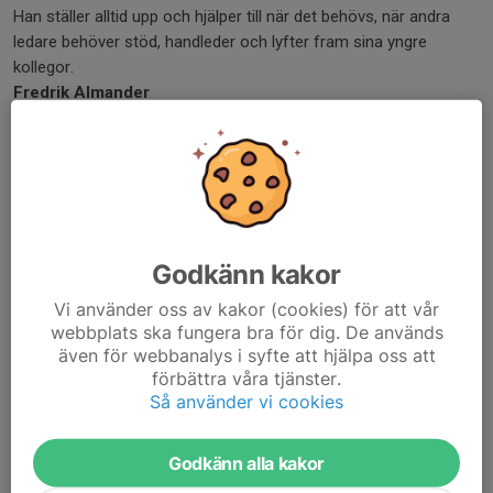
Han ställer alltid upp och hjälper till när det behövs, när andra
ledare behöver stöd, handleder och lyfter fram sina yngre
kollegor.
Fredrik Almander
Hon får en att tycka om handbollen mer och mer. Hon är en
trygghet både på planen och utanför, nästan som en bästa vän.
Hon är även en otroligt duktig ledare!
Ronja Andersson
Godkänn kakor
Vi använder oss av kakor (cookies) för att vår
Årets domarpar:
webbplats ska fungera bra för dig. De används
Årets domarpar har den gånga säsongen tagit stora kliv framåt,
även för webbanalys i syfte att hjälpa oss att
de är hungriga och vill lära!
förbättra våra tjänster.
De har tagit sig an matcherna på ett föredömligt sätt med
Så använder vi cookies
tydlighet och vägledning. De har under säsongen dömt i
Halmstad Handboll Cup och matcher för våra yngre lag upp till
Godkänn alla kakor
A-ungdom.