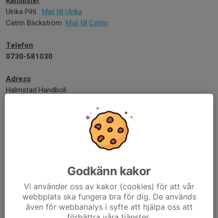
Kanslister
Ulrika Pihl
Mail till Ulrika
Catrin Bäckström
Mail till Catrin
Telefon
0730-581030
Adress
Halmstad Handboll
Växjövägen 11
302 44 Halmstad
Org. nummer
HK Halmstad 849200-6393
Halmstad Handboll 802457-2300
Godkänn kakor
SEB Banken
Vi använder oss av kakor (cookies) för att vår
HK Halmstad
webbplats ska fungera bra för dig. De används
Bankgiro: 5273-7897 används när man har OCR
även för webbanalys i syfte att hjälpa oss att
Bankgiro: 5302-9724 används när man
inte
har OCR
förbättra våra tjänster.