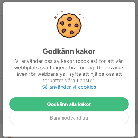
Alice Andersson
Alva Evaldsson
Charlie Hjalmarsson
Godkänn kakor
Ellen Rohlin
Vi använder oss av kakor (cookies) för att vår
webbplats ska fungera bra för dig. De används
Majken Deann
även för webbanalys i syfte att hjälpa oss att
förbättra våra tjänster.
Saga Idefjell
Så använder vi cookies
Sigrid Fridlund
Godkänn alla kakor
Bara nödvändiga
Ledare
Carola Hult
Tränare