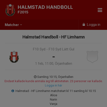
HALMSTAD HANDBOLL
F2015
Logga in
Matcher
Halmstad Handboll - HF Limhamn
F10 Syd - F10 Syd Lätt Gul
-
1 feb, 11:00, Örjanhallen
Samling 10:15, Örjanhallen
Endast kallade kunde anmäla sig till aktiviteten. 23 personer var kallade.
Logga in här
Halmstad - HF Limnhamn matchstart kl 11 samling kl 10.15
Alice
Narin
Vanja