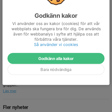
Imorgon stundar avslutning och vi tänkte ha sedvanlig
avslutningsmatch mot föräldrar/syskon.
Dom som önskar spela får gärna ta med inneskor om man inte
Godkänn kakor
vill springa runt i strumpor.
Vi använder oss av kakor (cookies) för att vår
// Ledarna
webbplats ska fungera bra för dig. De används
Läs mer
även för webbanalys i syfte att hjälpa oss att
förbättra våra tjänster.
Så använder vi cookies
Lagets WhatsApp grupp
29 apr 2025
0 kommentarer
Godkänn alla kakor
Godkväll !
Efter önskemål så har jag gjort ett försök till att starta en
Bara nödvändiga
WhatsApp grupp för föräldrar och ledare i laget. Om jag har gjort
rätt så bör ni kunna följa länken nedan för att gå med i whatsapp
gruppen....
Läs mer
Fler nyheter