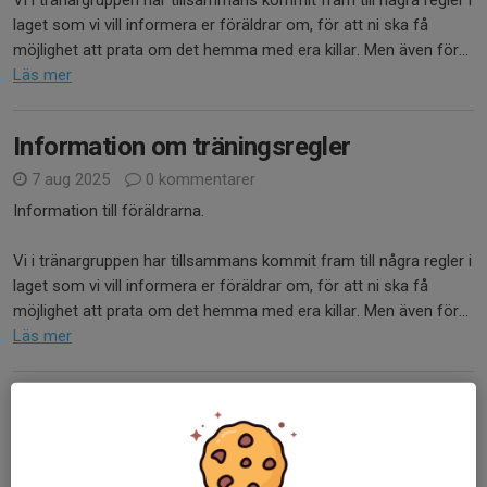
Vi i tränargruppen har tillsammans kommit fram till några regler i
laget som vi vill informera er föräldrar om, för att ni ska få
möjlighet att prata om det hemma med era killar. Men även för...
Läs mer
Information om träningsregler
7 aug 2025
0 kommentarer
Information till föräldrarna.
Vi i tränargruppen har tillsammans kommit fram till några regler i
laget som vi vill informera er föräldrar om, för att ni ska få
möjlighet att prata om det hemma med era killar. Men även för...
Läs mer
Avslutningsmatch
16 maj 2025
0 kommentarer
Godkväll!