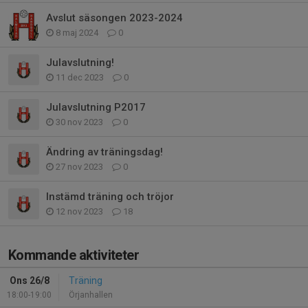
Avslut säsongen 2023-2024
8 maj 2024
0
Julavslutning!
11 dec 2023
0
Julavslutning P2017
30 nov 2023
0
Ändring av träningsdag!
27 nov 2023
0
Instämd träning och tröjor
12 nov 2023
18
Kommande aktiviteter
Ons 26/8
Träning
18:00-19:00
Örjanhallen