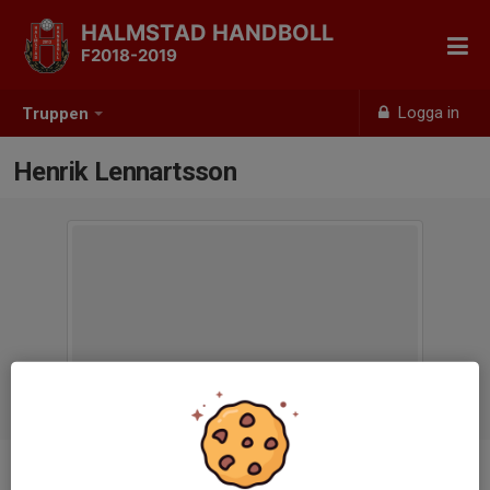
HALMSTAD HANDBOLL
F2018-2019
Logga in
Truppen
Henrik Lennartsson
Titel
Admin/Kioskansvarig/Hjälptränare