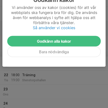
Tor
Vi använder oss av kakor (cookies) för att vår
18
16:30
Träning
webbplats ska fungera bra för dig. De används
18:00
Fre
Stenstorpshallen
även för webbanalys i syfte att hjälpa oss att
förbättra våra tjänster.
19
10:00
Träningsdag med HK Aranäs
Så använder vi cookies
16:00
Lör
Stenstorpshallen
20
Godkänn alla kakor
Sön
Bara nödvändiga
v.39
21
Mån
22
18:00
Träning
19:00
Tis
Stenstorpshallen
23
Ons
24