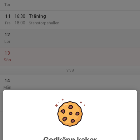
Tor
11
16:30
Träning
18:00
Fre
Stenstorpshallen
12
Lör
13
Sön
v.38
14
Mån
15
18:00
Träning
19:00
Tis
Stenstorpshallen
16
Ons
17
Godkänn kakor