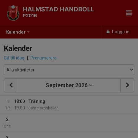
HALMSTAD HANDBOLL
P2016
Logga in
Kalender
Kalender
Gå till idag
|
Prenumerera
September 2026
1
18:00
Träning
19:00
Tis
Stenstorpshallen
2
Ons
3