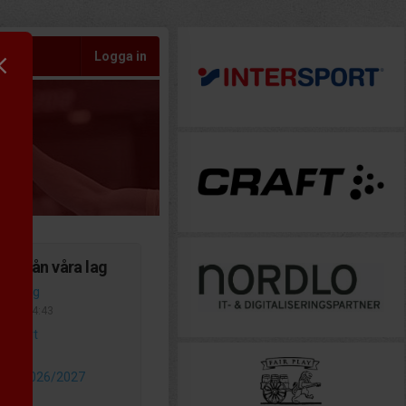
Logga in
er från våra lag
afering
-
Igår, 14:43
sstart
-
2 aug
gen 2026/2027
-
19 jul