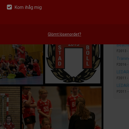
Tränin
Kom ihåg mig
Bollsko
Tränin
Bollsko
Saknad
Glömt lösenordet?
P2014 
Beach
F2013 -
Tränin
F2016 -
LEDAR
F2011 -
LEDAR
P2011 