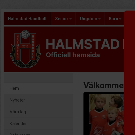
Halmstad Handboll
Senior
Ungdom
Barn
Ar
HALMSTAD H
Officiell hemsida
Välkommen ti
Hem
Nyheter
Våra lag
Kalender