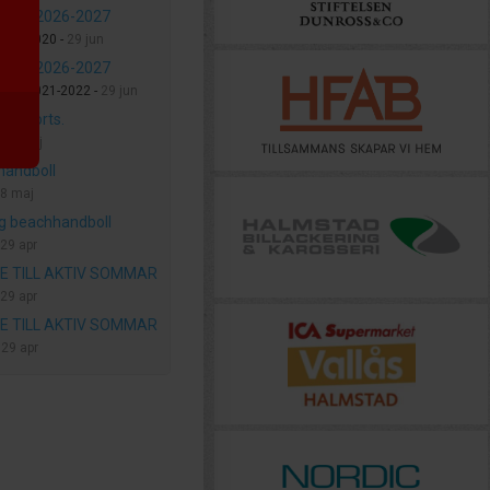
gstid 2026-2027
la FP2020 -
29 jun
gstid 2026-2027
la FP2021-2022 -
29 jun
e shorts.
-
11 maj
handboll
8 maj
g beachhandboll
29 apr
E TILL AKTIV SOMMAR
29 apr
E TILL AKTIV SOMMAR
-
29 apr