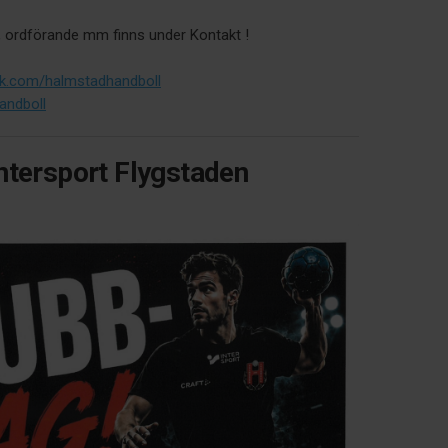
nsli, ordförande mm finns under Kontakt !
.com/halmstadhandboll
ndboll
ntersport Flygstaden