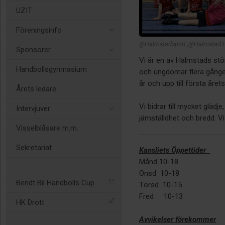
UZIT
Föreningsinfo
@Halmstadsport ,@Halmstad 
Sponsorer
Vi är en av Halmstads stör
Handbollsgymnasium
och ungdomar flera gånger
år och upp till första åre
Årets ledare
Vi bidrar till mycket glädj
Intervjuver
jämställdhet och bredd. Vi 
Visselblåsare m.m.
Sekretariat
Kansliets Öppettider
Månd 10-18
Onsd 10-18
Bendt Bil Handbolls Cup
Torsd 10-15
Fred 10-13
HK Drott
Avvikelser förekommer