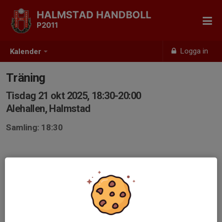
HALMSTAD HANDBOLL
P2011
Logga in
Kalender
Träning
Tisdag 21 okt 2025, 18:30-20:00
Alehallen, Halmstad
Samling: 18:30