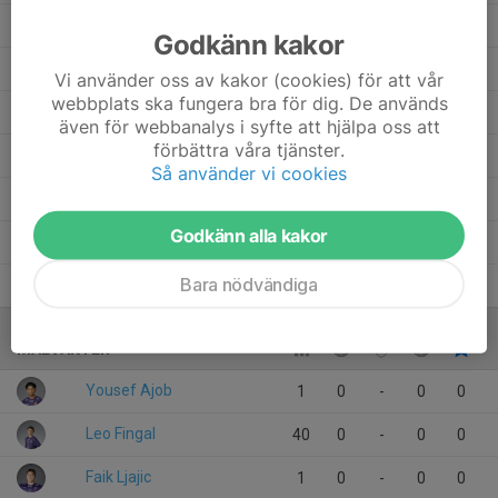
Hugo Isaksson
25
0
0
0
Godkänn kakor
Hampus Jedborg
8
0
0
0
Vi använder oss av kakor (cookies) för att vår
webbplats ska fungera bra för dig. De används
Gabriel Revå
28
0
0
0
även för webbanalys i syfte att hjälpa oss att
förbättra våra tjänster.
Dexter Wilczek
1
0
0
0
Så använder vi cookies
David Holmer Dahlin
21
0
0
0
Godkänn alla kakor
Arvid Larsson
21
0
0
0
Bara nödvändiga
Alfred Nilsson
1
0
0
0
MÅLVAKTER
Yousef Ajob
1
0
-
0
0
Leo Fingal
40
0
-
0
0
Faik Ljajic
1
0
-
0
0