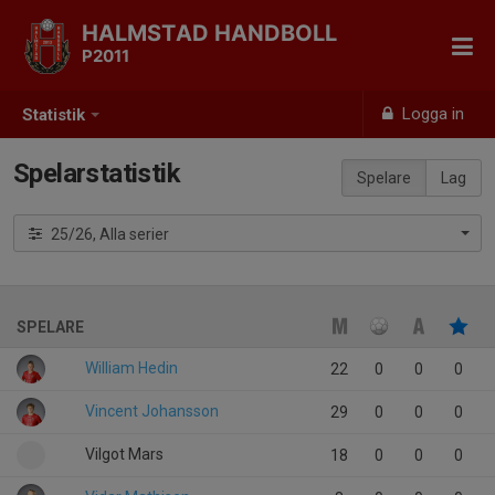
HALMSTAD HANDBOLL
P2011
Logga in
Statistik
Spelarstatistik
Spelare
Lag
25/26, Alla serier
SPELARE
William Hedin
22
0
0
0
Vincent Johansson
29
0
0
0
Vilgot Mars
18
0
0
0