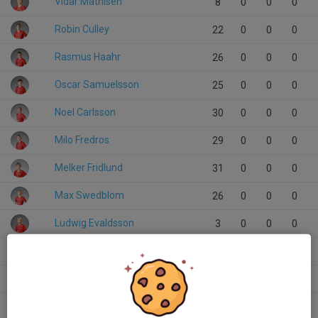
Vidar Mathisen
8
0
0
0
Robin Culley
22
0
0
0
Rasmus Haahr
26
0
0
0
Oscar Samuelsson
25
0
0
0
Noel Carlsson
30
0
0
0
Milo Fredros
29
0
0
0
Melker Fridlund
31
0
0
0
Max Swedblom
26
0
0
0
Ludwig Evaldsson
3
0
0
0
Loe Vallström
38
0
0
0
Khaled Abbara
13
0
0
0
John Aronsson
25
0
0
0