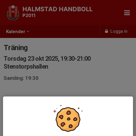
HALMSTAD HANDBOLL
P2011
Logga in
Kalender
Träning
Torsdag 23 okt 2025, 19:30-21:00
Stenstorpshallen
Samling: 19:30