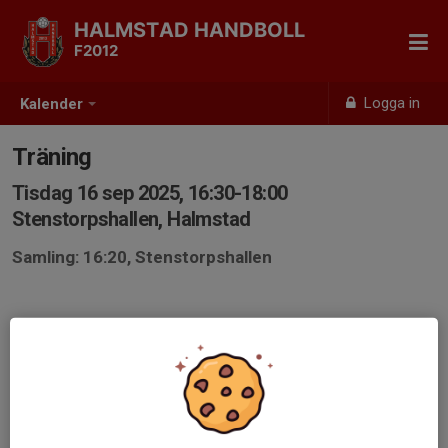
HALMSTAD HANDBOLL
F2012
Logga in
Kalender
Träning
Tisdag 16 sep 2025, 16:30-18:00
Stenstorpshallen, Halmstad
Samling: 16:20, Stenstorpshallen