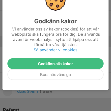
Meja Elofsson
Thea Sandberg
Godkänn kakor
Vi använder oss av kakor (cookies) för att vår
Vilma Stierna
webbplats ska fungera bra för dig. De används
även för webbanalys i syfte att hjälpa oss att
Ledare
förbättra våra tjänster.
Så använder vi cookies
Linda Larusson
Tränare
Godkänn alla kakor
Louise Elofsson
Tränare/Admin
Bara nödvändiga
Robin Lönnberg
Tränare
Tobias Stierna
Tränare
Referat