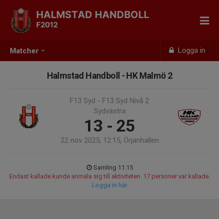
HALMSTAD HANDBOLL
F2012
Logga in
Matcher
Halmstad Handboll - HK Malmö 2
F13 Syd - F13 Syd Nivå 2
Sydvästra
13 - 25
22 nov 2025, 12:15, Örjanhallen
Samling 11:15
Endast kallade kunde anmäla sig till aktiviteten. 17 personer var kallade.
Logga in här