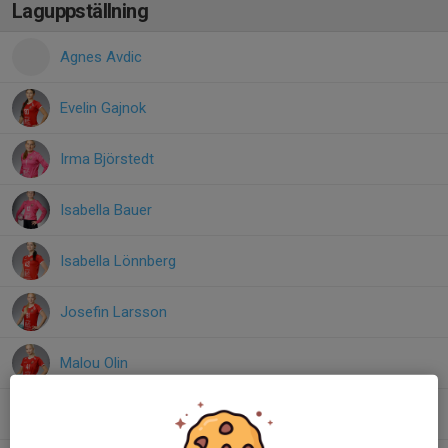
Laguppställning
Agnes Avdic
Evelin Gajnok
Irma Björstedt
Isabella Bauer
Isabella Lönnberg
Josefin Larsson
Malou Olin
Meja Aronsson