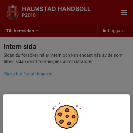
HALMSTAD HANDBOLL
P2010
Logga in
Till hemsidan
Intern sida
Sidan du försöker nå är intern och kan endast nås av de som
tillhör sidan samt föreningens administratörer.
Klicka här för att logga in