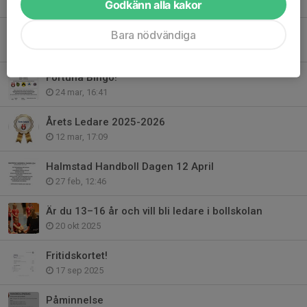
Godkänn alla kakor
20 apr, 18:44
Halmstad Handboll Dagen 12 April
Bara nödvändiga
13 apr, 17:26
Fortuna Bingo!
24 mar, 16:41
Årets Ledare 2025-2026
12 mar, 17:09
Halmstad Handboll Dagen 12 April
27 feb, 12:46
Är du 13–16 år och vill bli ledare i bollskolan
20 okt 2025
Fritidskortet!
17 sep 2025
Påminnelse