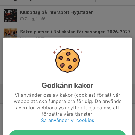
Klubbdag på Intersport Flygstaden
7 aug, 11:56
Säkra platsen i Bollskolan för säsongen 2026-2027
4 aug, 18:29
Valberedningen informerar
1 jun, 15:01
Valberedningen informerar
29 apr, 11:56
Godkänn kakor
Betessläpp 1 maj
Vi använder oss av kakor (cookies) för att vår
28 apr, 21:10
webbplats ska fungera bra för dig. De används
även för webbanalys i syfte att hjälpa oss att
Årsmöte 2025-2026
förbättra våra tjänster.
27 apr, 17:21
Så använder vi cookies
Snart växlar vi över till sandunderlag!