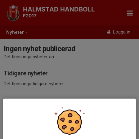
HALMSTAD HANDBOLL
F2017
Logga in
Nyheter
Ingen nyhet publicerad
Det finns inga nyheter än.
Tidigare nyheter
Det finns inga tidigare nyheter