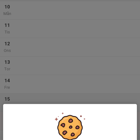
10
Mån
11
Tis
12
Ons
13
Tor
14
Fre
15
Lör
16
Sön
v.34