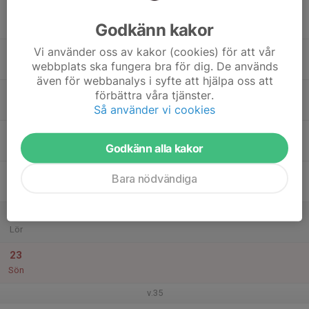
17
Godkänn kakor
Mån
Vi använder oss av kakor (cookies) för att vår
18
webbplats ska fungera bra för dig. De används
Tis
även för webbanalys i syfte att hjälpa oss att
19
förbättra våra tjänster.
Ons
Så använder vi cookies
20
Godkänn alla kakor
Tor
21
Bara nödvändiga
Fre
22
Lör
23
Sön
v.35