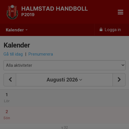
HALMSTAD HANDBOLL
P2019
Logga in
Kalender
Kalender
Gå till idag
|
Prenumerera
Augusti 2026
1
Lör
2
Sön
v.32