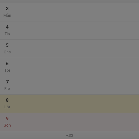
3
Mån
4
Tis
5
Ons
6
Tor
7
Fre
8
Lör
9
Sön
v.33