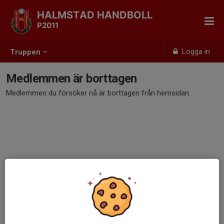
HALMSTAD HANDBOLL
P2011
Logga in
Truppen
Medlemmen är borttagen
Medlemmen du försöker nå är borttagen från hemsidan.