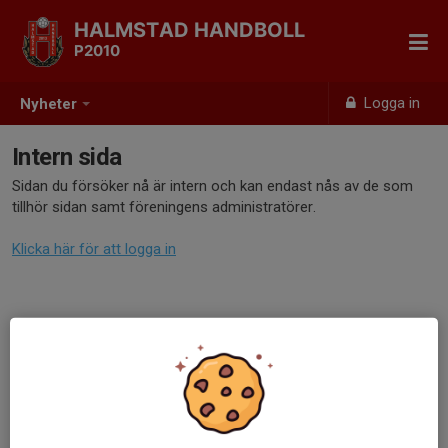
HALMSTAD HANDBOLL
P2010
Logga in
Nyheter
Intern sida
Sidan du försöker nå är intern och kan endast nås av de som
tillhör sidan samt föreningens administratörer.
Klicka här för att logga in