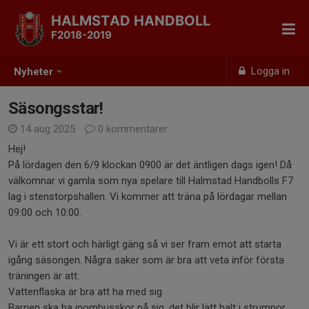
HALMSTAD HANDBOLL
F2018-2019
Logga in
Nyheter
Säsongsstar!
14 aug 2025
0 kommentarer
Hej!
På lördagen den 6/9 klockan 0900 är det äntligen dags igen! Då
välkomnar vi gamla som nya spelare till Halmstad Handbolls F7
lag i stenstorpshallen. Vi kommer att träna på lördagar mellan
09:00 och 10:00.
Vi är ett stort och härligt gäng så vi ser fram emot att starta
igång säsongen. Några saker som är bra att veta inför första
träningen är att:
Vattenflaska är bra att ha med sig
Barnen ska ha inomhusskor på sig, det blir lätt halt i strumpor.