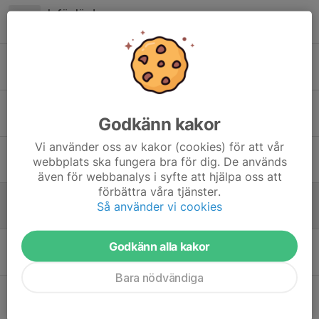
Inför lördag
8 apr, 18:59
0
Maskotar och festival
15 feb, 08:37
0
Info från tränarna
Godkänn kakor
27 jan, 20:01
0
Vi använder oss av kakor (cookies) för att vår
Återstart och handbollsfestival!
webbplats ska fungera bra för dig. De används
6 jan, 21:28
0
även för webbanalys i syfte att hjälpa oss att
förbättra våra tjänster.
Träning i helgen!
Så använder vi cookies
17 nov 2025
0
Blandad info
Godkänn alla kakor
2 okt 2025
0
Bara nödvändiga
Säsongsstar!
14 aug 2025
0