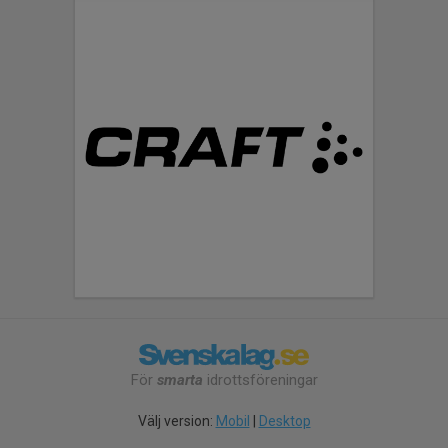
För
smarta
idrottsföreningar
Välj version:
Mobil
|
Desktop