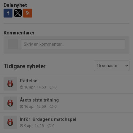
Dela nyhet
Kommentarer
Tidigare nyheter
Rättelse!
16 apr, 14:50
0
Årets sista träning
16 apr, 12:59
0
Inför lördagens matchspel
9 apr, 14:28
0