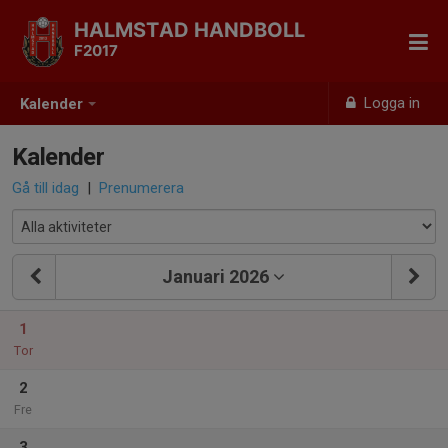
HALMSTAD HANDBOLL
F2017
Logga in
Kalender
Kalender
Gå till idag
|
Prenumerera
Januari 2026
1
Tor
2
Fre
3