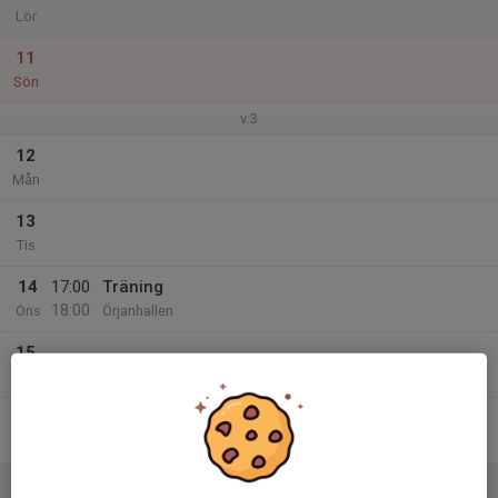
Lör
11
Sön
v.3
12
Mån
13
Tis
14
17:00
Träning
18:00
Ons
Örjanhallen
15
Tor
16
Fre
17