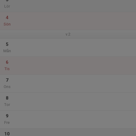
Lör
4
Sön
v.2
5
Mån
6
Tis
7
Ons
8
Tor
9
Fre
10