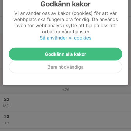
Godkänn kakor
17
17:30
Träning Beachhandboll
18:30
Ons
Tylöbäck
Vi använder oss av kakor (cookies) för att vår
webbplats ska fungera bra för dig. De används
18
även för webbanalys i syfte att hjälpa oss att
Tor
förbättra våra tjänster.
Så använder vi cookies
19
Fre
Godkänn alla kakor
20
Lör
Bara nödvändiga
21
Sön
v.26
22
Mån
23
Tis