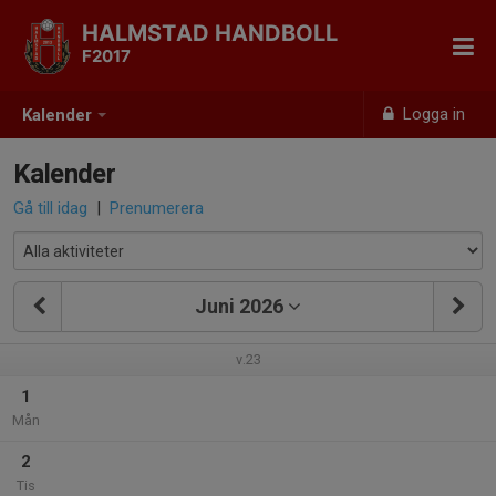
HALMSTAD HANDBOLL
F2017
Logga in
Kalender
Kalender
Gå till idag
|
Prenumerera
Juni 2026
v.23
1
Mån
2
Tis