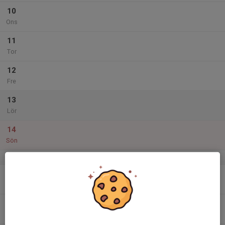
10
Ons
11
Tor
12
Fre
13
Lör
14
Sön
v.25
15
Mån
16
Tis