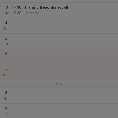
3
17:30
Träning Beachhandboll
18:30
Ons
Tylöbäck
4
Tor
5
Fre
6
Lör
7
Sön
v.24
8
Mån
9
Tis